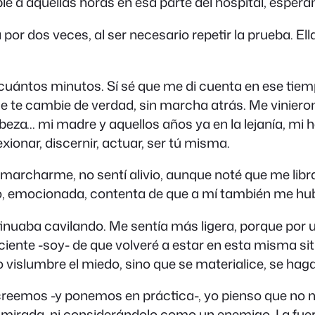
ible a aquellas horas en esa parte del hospital, espera
 por dos veces, al ser necesario repetir la prueba. 
 cuántos minutos. Sí sé que me di cuenta en ese tiem
e te cambie de verdad, sin marcha atrás. Me vinier
beza… mi madre y aquellos años ya en la lejanía, m
exionar, discernir, actuar, ser tú misma.
a marcharme, no sentí alivio, aunque noté que me lib
, emocionada, contenta de que a mí también me hub
uaba cavilando. Me sentía más ligera, porque por un
sciente -soy- de que volveré a estar en esta misma s
o vislumbre el miedo, sino que se materialice, se hag
 creemos -y ponemos en práctica-, yo pienso que no
mirada, ni considerándolo como un enemigo. La fuer