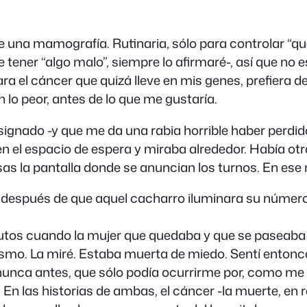
una mamografía. Rutinaria, sólo para controlar “qu
tener “algo malo”, siempre lo afirmaré-, así que no 
ara el cáncer que quizá lleve en mis genes, prefiera d
 lo peor, antes de lo que me gustaría.
asignado -y que me da una rabia horrible haber perdido
n el espacio de espera y miraba alrededor. Había ot
 la pantalla donde se anuncian los turnos. En ese
espués de que aquel cacharro iluminara su número y
utos cuando la mujer que quedaba y que se paseaba 
mismo. La miré. Estaba muerta de miedo. Sentí enton
nunca antes, que sólo podía ocurrirme por, como me
n las historias de ambas, el cáncer -la muerte, en re