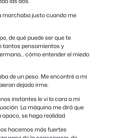
ndo las dos.
Ella marchaba justo cuando me
po, de qué puede ser que te
on tantos pensamientos y
i hermana… cómo entender el miedo
raba de un peso. Me encontré a mi
ieran dejado irme.
os instantes le vi la cara a mi
ituación. La máquina me dirá que
a opaco, se haga realidad.
 nos hacemos más fuertes
za nace de la consciencia, de