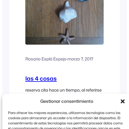
Rosario Esplá Espejo
·
marzo 7, 2017
las 4 cosas
reserva cita hace un tiempo, al referirse
a la forma de ser y comportarse de las
Gestionar consentimiento
personas, alguien me contó que creía
Blog
que lo imprescindible es tener las 4
Para ofrecer las mejores experiencias, utilizamos tecnologías como las
cosas. No sé si en algún momento me
cookies para almacenar y/o acceder a la información del dispositivo. El
especificó cuáles eran exactamente,
consentimiento de estas tecnologías nos permitirá procesar datos como
aunque me parece que le entendí
el comportamiento de navegación o las identificaciones únicas en este