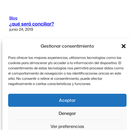
Blog
¿qué será conciliar?
junio 24, 2019
Blog
Gestionar consentimiento
películas y vidas reales
febrero 24, 2019
Para ofrecer las mejores experiencias, utilizamos tecnologías como las
cookies para almacenar y/o acceder a la información del dispositivo. El
consentimiento de estas tecnologías nos permitirá procesar datos como
Blog
el comportamiento de navegación o las identificaciones únicas en este
los que se van de omelas
sitio. No consentir o retirar el consentimiento, puede afectar
mayo 19, 2018
negativamente a ciertas características y funciones.
Aceptar
Denegar
Ver preferencias
© 2026 · Powered by WordPress and
Ollie