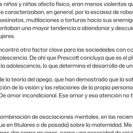
 niños y niñas afecto físico, eran menos violentas qu
racterizaban, en general, por la escasez de robos, el
e asesinatos, mutilaciones o torturas hacia sus enem
sentaban una mayor tendencia a abandonar y descuid
jeres.
 encontró otro factor clave para las sociedades con
olescencia. De ahí que Prescott concluya que es el plac
 y la adolescencia, lo que determina el desarrollo de 
 de la teoría del apego, que han demostrado que la s
cción de la visión y las relaciones de la propia pers
De amor incondicional. Ese amor y esa atención no t
combinación de asociaciones mentales, en las recien
que en titulares o de pasada) sobre la maternidad. 
emos dar como mujeres, como una necesidad de reivi