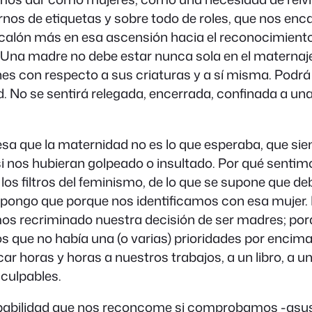
rarnos de etiquetas y sobre todo de roles, que nos e
 escalón más en esa ascensión hacia el reconocimien
Una madre no debe estar nunca sola en el maternaje
con respecto a sus criaturas y a sí misma. Podrá d
. No se sentirá relegada, encerrada, confinada a u
sa que la maternidad no es lo que esperaba, que sie
nos hubieran golpeado o insultado. Por qué sentimo
los filtros del feminismo, de lo que se supone que de
ongo que porque nos identificamos con esa mujer. P
s recriminado nuestra decisión de ser madres; po
s que no había una (o varias) prioridades por encima
icar horas y horas a nuestros trabajos, a un libro, a 
culpables.
 culpabilidad que nos reconcome si comprobamos -asu